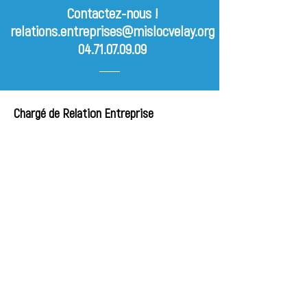
Contactez-nous !
relations.entreprises@mislocvelay.org
04.71.07.09.09
Chargé de Relation Entreprise
Lionel
COURRIOL
lionel.courriol@mislocvelay.org
06.29.49.53.91
Chargée de Relation Entreprise
Julie