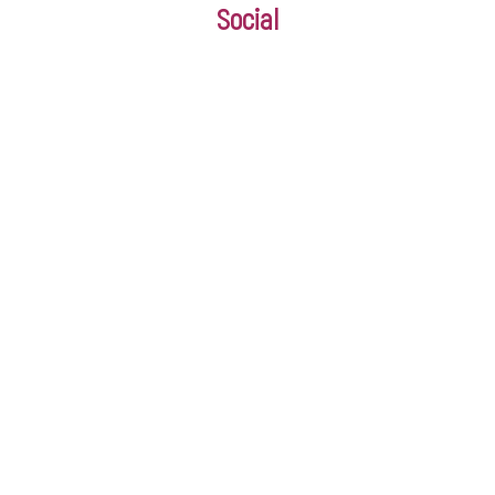
Social
Découvre notre Pôle 
!
Prenez rendez-vous 
La Mission Locale me
m'accompagne dans