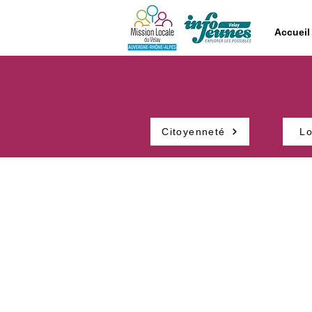
Accueil
Citoyenneté
L
Tu souhaites :
Te faire recenser, tu as raté ta
de Citoyenneté et tu veux la ratt
Te rendre utile et t’engager dan
caritative.