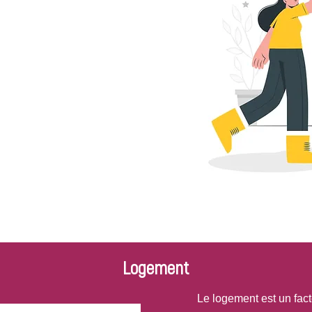
ministrative et
cat.
s civiques et devoirs
e préoccupent…
 et t’accompagne dans
t devoirs de citoyen !
Logement
Le logement est un fact