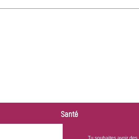
ituation, d'autres solutions existent.
la trottinette électrique ? Ou encore au Vélo Vert de la commu
LA solution qui te convient.
de titre d’identité ? Pas de panique !
cale, nous avons une solution pour toi 😊
Santé
Tu souhaites avoir des 