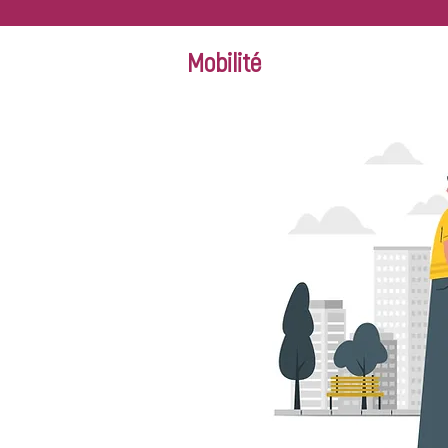
Mobilité
déplacer, c'est aussi
grandir
. Que ce soit
une expérience à
 découvrir de
r des compétences et
ment idéal pour
 ton autonomie.
onstruire ton avenir
,
 des expériences
 et plus confiant.