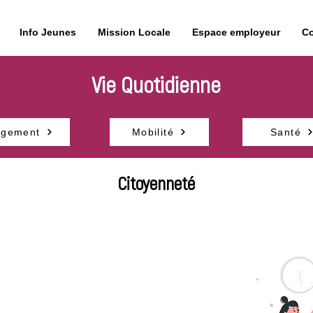
Info Jeunes
Mission Locale
Espace employeur
Co
Vie Quotidienne
ogement
Mobilité
Santé
Citoyenneté
 Journée de Défense et
raper !
s une association