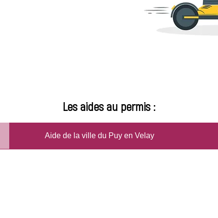
ocale de t’aider et
émarche ! Rapproche
ir plus
Les aides au permis :
Aide de la ville du Puy en Velay