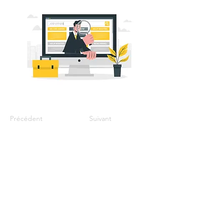
Précédent
Suivant
Coordonnées
mission.localeduvelay@mislocvelay.org
04.71.07.09.09
Formulaire de contact