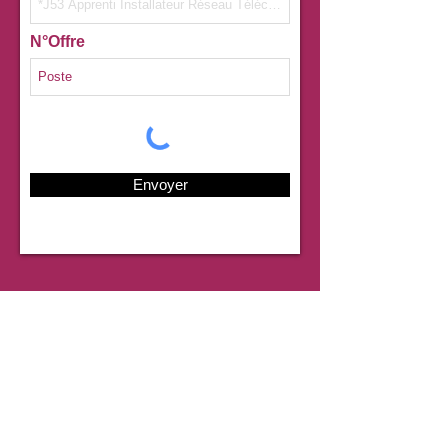
N°Offre
Envoyer
Coordonnées
mission.localeduvelay@mislocvelay.org
04.71.07.09.09
Formulaire de contact