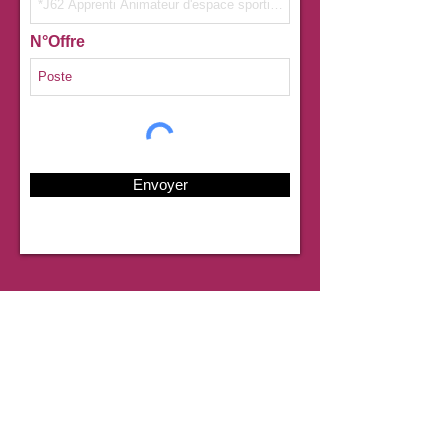
N°Offre
Envoyer
Coordonnées
mission.localeduvelay@mislocvelay.org
04.71.07.09.09
Formulaire de contact