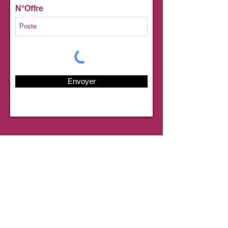
N°Offre
Envoyer
Coordonnées
mission.localeduvelay@mislocvelay.org
04.71.07.09.09
Formulaire de contact
La Gazette de Milo