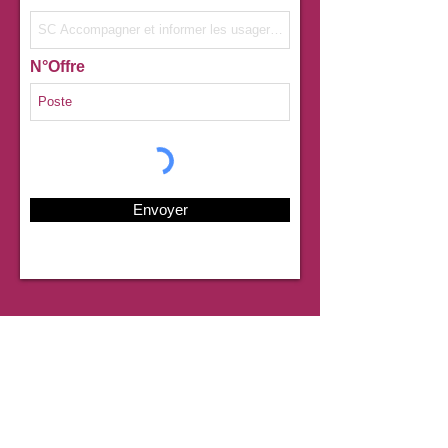
N°Offre
Envoyer
Coordonnées
mission.localeduvelay@mislocvelay.org
04.71.07.09.09