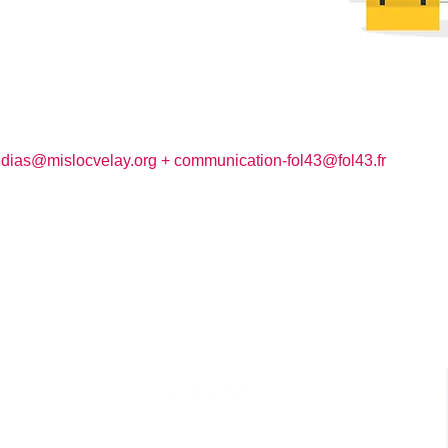
.dias@mislocvelay.org
+
communication-fol43@fol43.fr
Réseaux Sociaux
Mission Locale du Velay
org
Info Jeunes du Velay