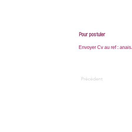
Pour postuler
Envoyer Cv au ref :
anais
Précédent
Coordonnées
mission.localeduvelay@mislocvelay.
04.71.07.09.09
Formulaire de contact